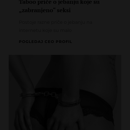
Taboo priče o jebanju koje su
„zabranjeno“ seksi
Postoje razne priče o jebanju na
internetu koje su malo
TABOO
POGLEDAJ CEO PROFIL
PRIČE
O
JEBANJU
KOJE
SU
„ZABRANJENO“
SEKSI