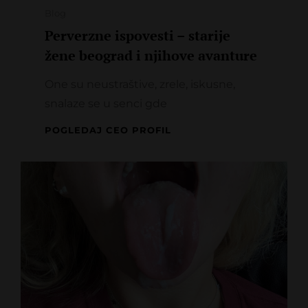
Categories
Blog
Perverzne ispovesti – starije
žene beograd i njihove avanture
One su neustraštive, zrele, iskusne,
snalaze se u senci gde
PERVERZNE
POGLEDAJ CEO PROFIL
ISPOVESTI
–
STARIJE
ŽENE
BEOGRAD
I
NJIHOVE
AVANTURE