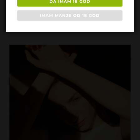
DA IMAM 18 GOD
Nećemo o ukusima raspravljati, svi
IMAM MANJE OD 18 GOD
imamo svoje tipove ali danas
ZAŠTO
POGLEDAJ CEO PROFIL
SU
MRŠAVE
DEVOJKE
TAKO
ELEGANTNO
NEODOLJIVE?