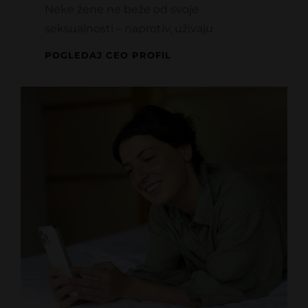
Neke žene ne beže od svoje
seksualnosti – naprotiv, uživaju
VRHUNSKE
POGLEDAJ CEO PROFIL
DROLJICE
NAJVIŠE
VOLE
OVIH
5
AVANTURA!