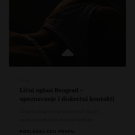
Categories
Blog
Lični oglasi Beograd –
upoznavanje i diskretni kontakti
Grad brzog ritma, otvorenih ljudi i
raznovrsnih očekivanja kada je
LIČNI
POGLEDAJ CEO PROFIL