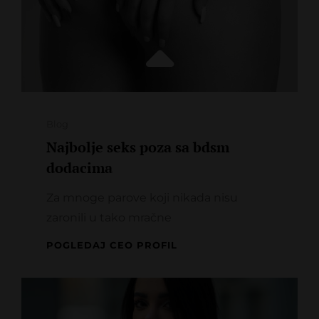
Categories
Blog
Najbolje seks poza sa bdsm
dodacima
Za mnoge parove koji nikada nisu
zaronili u tako mračne
NAJBOLJE
POGLEDAJ CEO PROFIL
SEKS
POZA
SA
BDSM