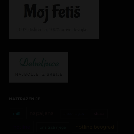
NAJTRAŽENIJE
napaljena
milf
erotski oglasi
sisata
hotline
hotline beograd
ona traži njega