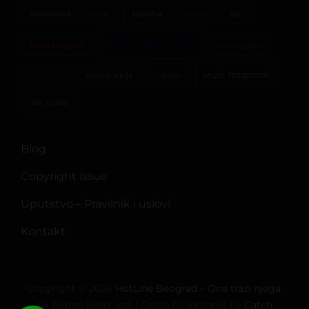
bg
zgodna
sex beograd
seksi
guzata
beogradjanka
seks oglasi
kurve beograd
vrući razgovori
mlada
beograd
hotline srbija
sex oglasi
Blog
Copyright issue
Uputstvo – Pravilnik i uslovi
Kontakt
Copyright © 2026
HotLine Beograd – Ona trazi njega
.
All Rights Reserved. | Catch Foodmania by
Catch