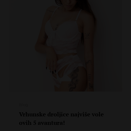
KAKO
ATMOSFERA
MENJA
SEKSUALNO
ISKUSTVO
Categories
Blog
Vrhunske droljice najviše vole
ovih 5 avantura!