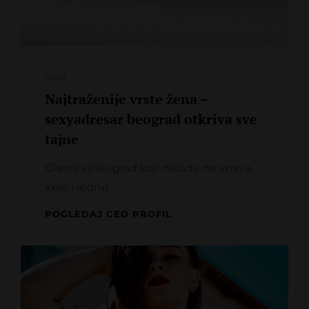
Categories
Blog
Najtraženije vrste žena –
sexyadresar beograd otkriva sve
tajne
Glavni veliki grad koji nikada ne spava,
krije i jednu
NAJTRAŽENIJE
POGLEDAJ CEO PROFIL
VRSTE
ŽENA
–
SEXYADRESAR
BEOGRAD
OTKRIVA