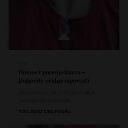
Categories
Blog
Humor i pusenje kurca –
Duhovite oralne ispovesti
Verovatno cemo se svi sloziti da je
pusenje kurca pomalo
HUMOR
POGLEDAJ CEO PROFIL
I
PUSENJE