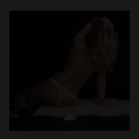
OGLASI
BEOGRAD
–
UPOZNAVANJE
I
DISKRETNI
KONTAKTI