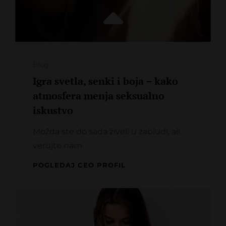
Categories
Blog
Igra svetla, senki i boja – kako
atmosfera menja seksualno
iskustvo
Možda ste do sada živeli u zabludi, ali
verujte nam
IGRA
POGLEDAJ CEO PROFIL
SVETLA,
SENKI
I
BOJA
–