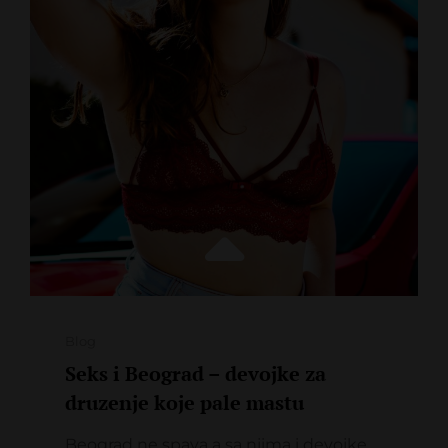
SVE
TAJNE
Categories
Blog
Seks i Beograd – devojke za
druzenje koje pale mastu
Beograd ne spava a sa njima i devojke