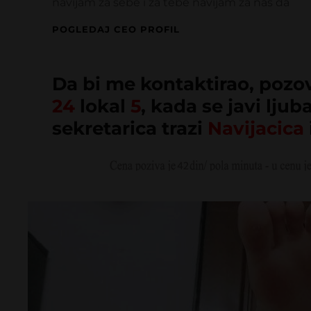
navijam za sebe i za tebe navijam za nas da
NAVIJACICA
POGLEDAJ CEO PROFIL
Da bi me kontaktirao, pozo
24
lokal
5
, kada se javi ljub
sekretarica trazi
Navijacica