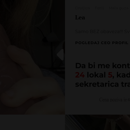
Categories
Droljica
Fetiš
Mala guza
Lea
Samo BEZ obaveza!!! Sva
POGLEDAJ CEO PROFIL
Da bi me kont
24
lokal
5
, ka
sekretarica tr