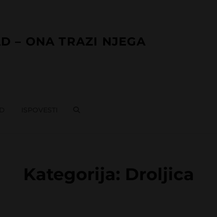
D – ONA TRAZI NJEGA
AD
ISPOVESTI
SEARCH
Kategorija:
Droljica