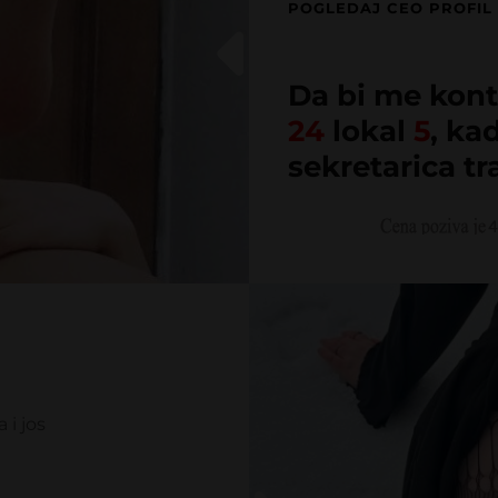
POGLEDAJ CEO PROFIL
Da bi me kont
24
lokal
5
, ka
sekretarica tr
 i jos