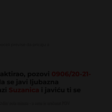
oceli previse da pricaju a
SUZANICA
aktirao, pozovi
0906/20-21-
da se javi ljubazna
azi
Suzanica
i javiću ti se