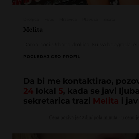
Categories
Droljica
Fetiš
Mršavica
Plavuša
Sisata
Melita
Dama noci. Urbana droljica. Kurva beograda. Al
MELITA
POGLEDAJ CEO PROFIL
Da bi me kontaktirao, pozo
24
lokal
5
, kada se javi ljub
sekretarica trazi
Melita
i jav