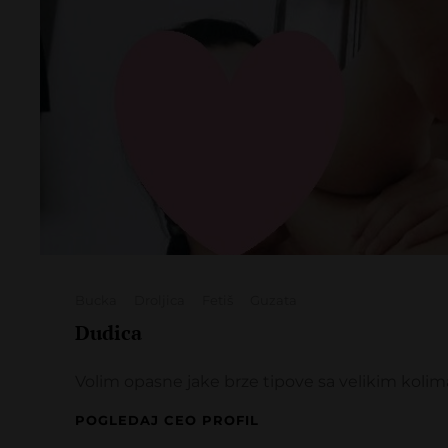
Categories
Bucka
Droljica
Fetiš
Guzata
Dudica
Volim opasne jake brze tipove sa velikim kolima
DUDICA
POGLEDAJ CEO PROFIL