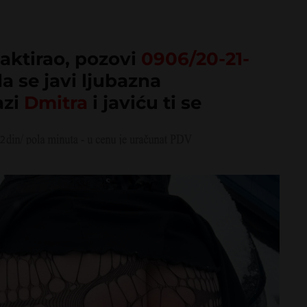
DMITRA
aktirao, pozovi
0906/20-21-
da se javi ljubazna
azi
Dmitra
i javiću ti se