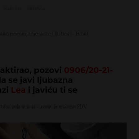
Male sise
Mršavica
ko pominjanje veze i ljubavi – Blok!
LEA
aktirao, pozovi
0906/20-21-
da se javi ljubazna
azi
Lea
i javiću ti se