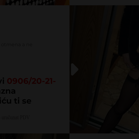
i otmena a ne
vi
0906/20-21-
azna
iću ti se