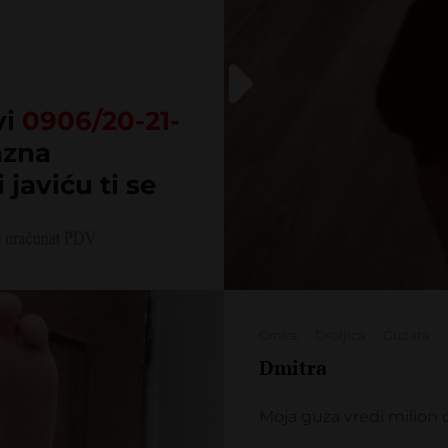
vi
0906/20-21-
azna
i javiću ti se
Categories
Crnka
Droljica
Guzata
Dmitra
Moja guza vredi milion 