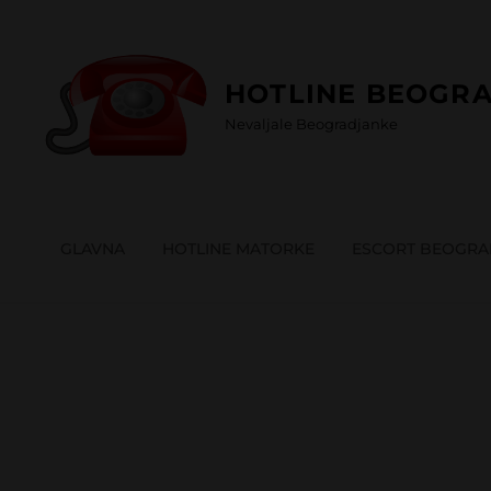
Skip
to
content
HOTLINE BEOGRA
Nevaljale Beogradjanke
GLAVNA
HOTLINE MATORKE
ESCORT BEOGR