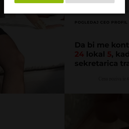
Ako trazis iskustvo i en
POGLEDAJ CEO PROFIL
Da bi me kont
24
lokal
5
, ka
sekretarica tr