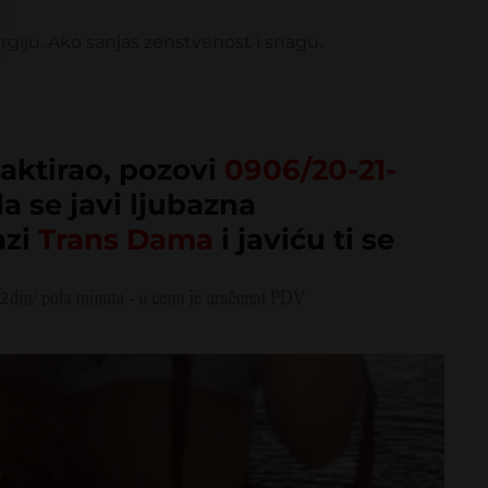
ergiju. Ako sanjas zenstvenost i snagu.
TRANS
DAMA
aktirao, pozovi
0906/20-21-
da se javi ljubazna
azi
Trans Dama
i javiću ti se