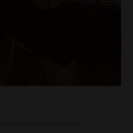
dolara a ostatak tela da negovorim