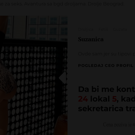
e za seks. Avantura sa bgd droljama. Drolje Beograd.
Categories
Droljica
Fetiš
Guzata
Suzanica
Ovde sam jer su tipovi p
POGLEDAJ CEO PROFIL
Da bi me kont
24
lokal
5
, ka
sekretarica tr