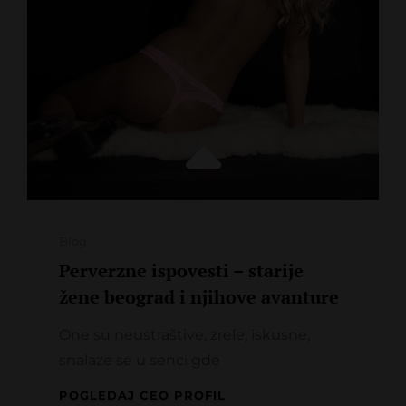
Categories
Blog
Perverzne ispovesti – starije
žene beograd i njihove avanture
One su neustraštive, zrele, iskusne,
snalaze se u senci gde
PERVERZNE
POGLEDAJ CEO PROFIL