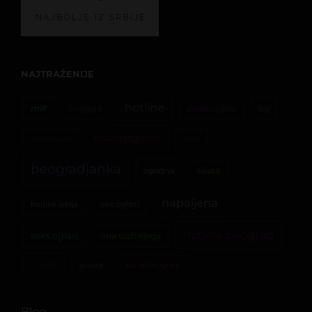
NAJTRAŽENIJE
hotline
milf
bg
beograd
erotski oglasi
vrući razgovori
sex beograd
seksi
beogradjanka
zgodna
sisata
napaljena
sex oglasi
hotline srbija
hotline beograd
seks oglasi
ona traži njega
mlada
kurve beograd
guzata
Blog