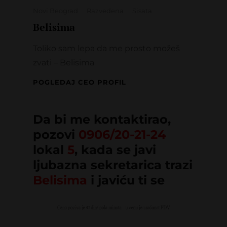
Novi Beograd
Razvedena
Sisata
Belisima
Toliko sam lepa da me prosto možeš
zvati – Belisima
BELISIMA
POGLEDAJ CEO PROFIL
Da bi me kontaktirao,
pozovi
0906/20-21-24
lokal
5
, kada se javi
ljubazna sekretarica trazi
Belisima
i javiću ti se