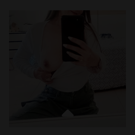
ISPOVESTI
–
STARIJE
ŽENE
BEOGRAD
I
NJIHOVE
AVANTURE