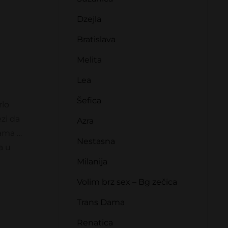
Dzejla
Bratislava
Melita
Lea
Šefica
rlo
zi da
Azra
cama …
Nestasna
a u
Milanija
Volim brz sex – Bg zečica
Trans Dama
Renatica