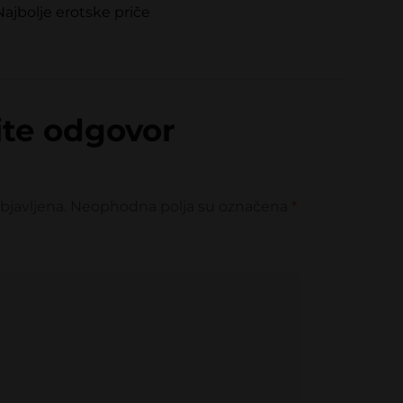
ajbolje erotske priče
ite odgovor
bjavljena.
Neophodna polja su označena
*