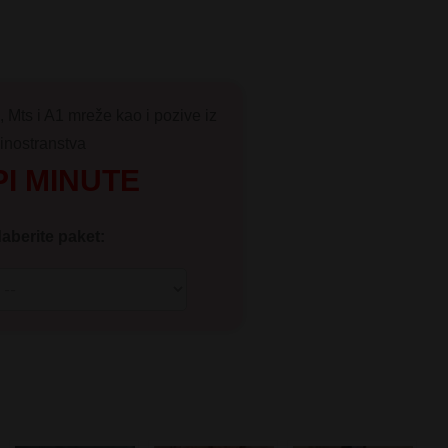
, Mts i A1 mreže kao i pozive iz
inostranstva
I MINUTE
aberite paket: