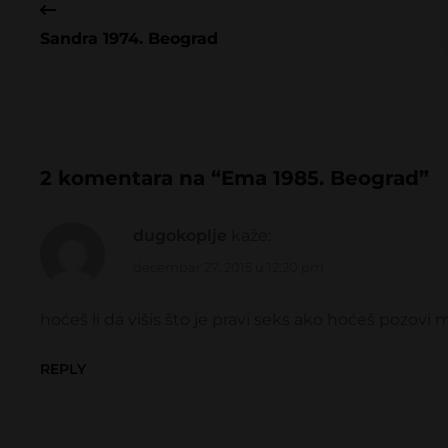
Sandra 1974. Beograd
2 komentara na “
Ema 1985. Beograd
”
dugokoplje
kaže:
decembar 27, 2015 u 12:20 pm
hoćeš li da višis što je pravi seks ako hoćeš pozovi 
REPLY