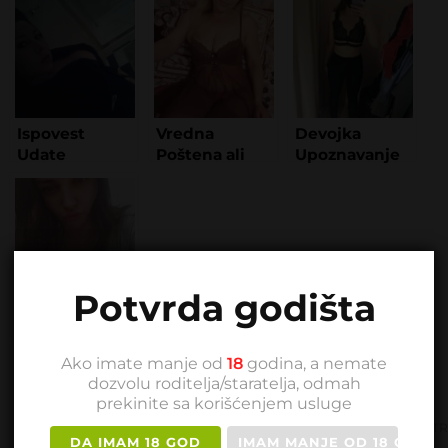
Ispovest
Vredna
Devojka
Udate
Poštena ali
Upoznavanje
Beogradske
Usamljena
BG
Drolje
Potvrda godišta
Devojka za
Virtuelni Sex
Ako imate manje od
18
godina, a nemate
dozvolu roditelja/staratelja, odmah
prekinite sa korišćenjem usluge
SLEDEĆA ST
DA IMAM 18 GOD
IMAM MANJE OD 18 GOD