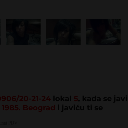
0906/20-21-24
lokal
5
, kada se javi
1985. Beograd
i javiću ti se