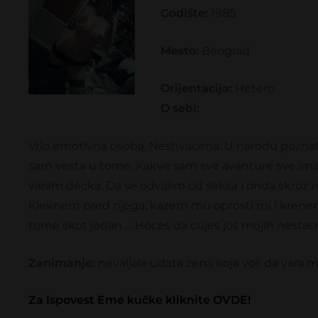
Godište:
1985
Mesto:
Beograd
Orijentacija:
Hetero
O sebi:
Vrlo emotivna osoba. Neshvacena. U narodu poznata
sam vesta u tome. Kakve sam sve avanture sve imala 
varam decka. Da se odvalim od seksa i onda skroz
Kleknem pred njega, kazem mu oprosti mi i krene
tome skot jedan … Hoces da cujes jos mojih nestasn
Zanimanje:
nevaljala udata zena koja voli da vara 
Za Ispovest Eme kučke kliknite OVDE!