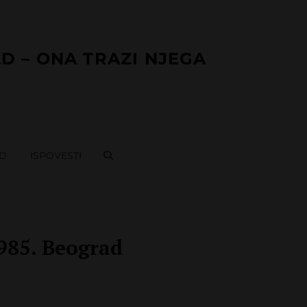
D – ONA TRAZI NJEGA
AD
ISPOVESTI
SEARCH
985. Beograd