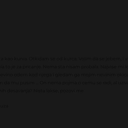
 kao kurva. Otkidam se od kurca. Volim da se jebem, i v
to je za pricanje. Nema sta nisam probala. Najvise mi le
 nevino odem kod njega i gledam ga mojim nevinim oki
m da mu pusim … On nema pojma o cemu se radi, al uziv
ih desavanja? Nista lakse, pozovi me
muza