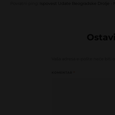
Povratni ping:
Ispovest Udate Beogradske Drolje - N
Ostav
Vaša adresa e-pošte neće biti o
KOMENTAR
*