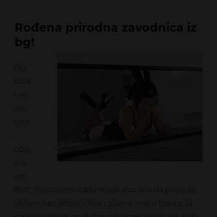
Rođena prirodna zavodnica iz
bg!
Da
bud
em
iskr
ena
–
obo
žav
am
flert. Obožavam kada muškarac zna da priđe sa
stilom, bez jeftinih fora i glume mačo frajera. Ja
sam iz velikog grada tako da sam videla svi, čula