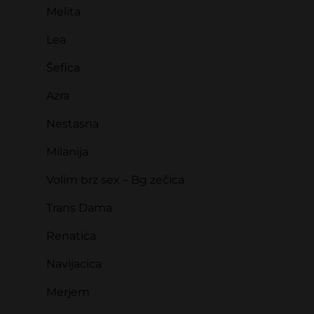
Melita
Lea
Šefica
Azra
Nestasna
Milanija
Volim brz sex – Bg zečica
Trans Dama
Renatica
Navijacica
Merjem