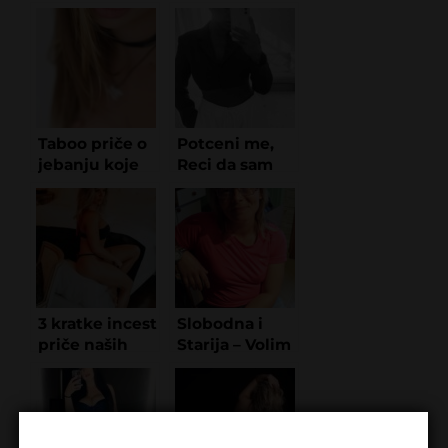
Ta sam!
Taboo priče o
Potceni me,
jebanju koje
Reci da sam
su
plavusa
„zabranjeno“
Glupava
seksi
3 kratke incest
Slobodna i
priče naših
Starija – Volim
Beograđanki
Vruce
Razgovore