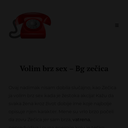
Skip
to
content
Volim brz sex – Bg zečica
Ovaj nadimak nisam dobila slučajno, kao Zečica
ja volim brz sex kada je žestoka akcija! Kažu da
svaka žena kroz život dobije ime koje najbolje
opisuje njen karakter. Mene su vrlo brzo počeli
da zovu Zečica jer sam brza,
vatrena
,
nepredvidiva i puna energije koju je teško