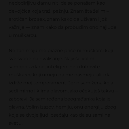
nedodirljivu damu niti da se ponašam kao
devojčica koja traži pažnju. Znam šta želim –
erotičan brz sex, znam kako da uživam i još
važnije — znam kako da probudim ono najluđe
u muškarcu.
Ne zanimaju me prazne priče ni muškarci koji
sve svode na hvalisanje. Najviše volim
samopouzdane, inteligentne i duhovite
muškarce koji umeju da me nasmeju, ali i da
izdrže moj temperament. Jer nisam žena koja
sedi mirno i klima glavom, ako očekuješ takvu –
zaboravi! Ja sam rođena beograđanka koja je
glavna. Volim izazov, hemiju, onu energiju zbog
koje se dvoje ljudi osećaju kao da su sami na
svetu.