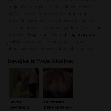
imaju više energije, više želje ili više mašte…!
Možda je vreme da upoznaš nekoga poput
mene. Jer iskustvo, samopouzdanje i prava
strast ne dolaze sa dvadeset godina. To se stvara
kroz život.
Moje slike i Kontakt Pogledaj pa se
javi!
Ne obećavam mirnu avanturu. Ali
obećavam da me nećeš zaboraviti tako lako.
Devojke Iz Tvoje Okoline:
Seks u
Bucmaste
Beogradu
bake za seks –