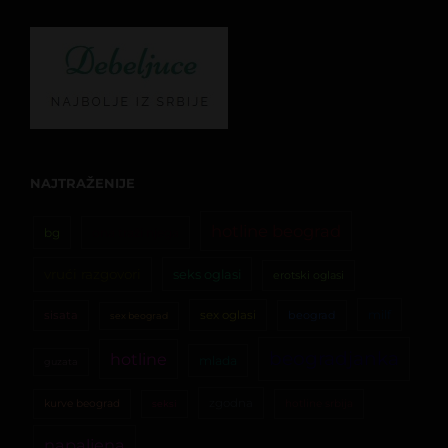
NAJTRAŽENIJE
hotline beograd
bg
ona traži njega
vrući razgovori
seks oglasi
erotski oglasi
milf
sisata
sex oglasi
beograd
sex beograd
beogradjanka
hotline
mlada
guzata
zgodna
kurve beograd
hotline srbija
seksi
napaljena