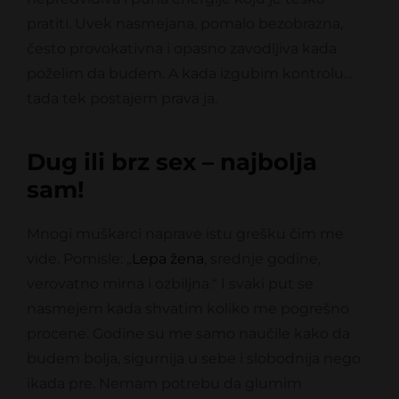
pratiti. Uvek nasmejana, pomalo bezobrazna,
često provokativna i opasno zavodljiva kada
poželim da budem. A kada izgubim kontrolu…
tada tek postajem prava ja.
Dug ili brz sex – najbolja
sam!
Mnogi muškarci naprave istu grešku čim me
vide. Pomisle: „
Lepa žena
, srednje godine,
verovatno mirna i ozbiljna.“ I svaki put se
nasmejem kada shvatim koliko me pogrešno
procene. Godine su me samo naučile kako da
budem bolja, sigurnija u sebe i slobodnija nego
ikada pre. Nemam potrebu da glumim