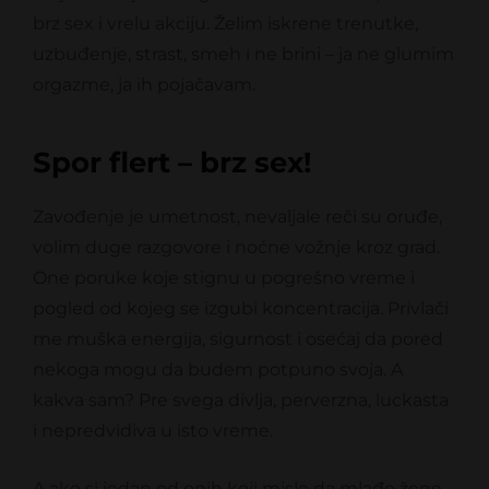
brz sex i vrelu akciju. Želim iskrene trenutke,
uzbuđenje, strast, smeh i ne brini – ja ne glumim
orgazme, ja ih pojačavam.
Spor flert – brz sex!
Zavođenje je umetnost, nevaljale reči su oruđe,
volim duge razgovore i noćne vožnje kroz grad.
One poruke koje stignu u pogrešno vreme i
pogled od kojeg se izgubi koncentracija. Privlači
me muška energija, sigurnost i osećaj da pored
nekoga mogu da budem potpuno svoja. A
kakva sam? Pre svega divlja, perverzna, luckasta
i nepredvidiva u isto vreme.
A ako si jedan od onih koji misle da mlađe žene