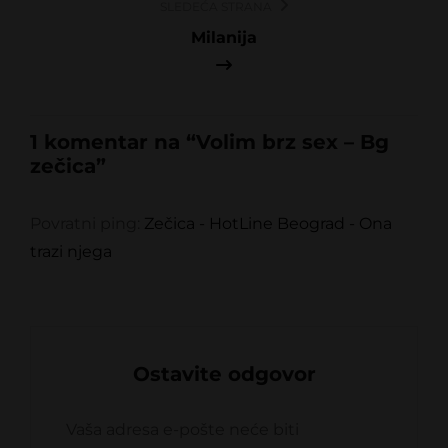
SLEDEĆA STRANA
Milanija
1 komentar na “
Volim brz sex – Bg
zečica
”
Povratni ping:
Zečica - HotLine Beograd - Ona
trazi njega
Ostavite odgovor
Vaša adresa e-pošte neće biti