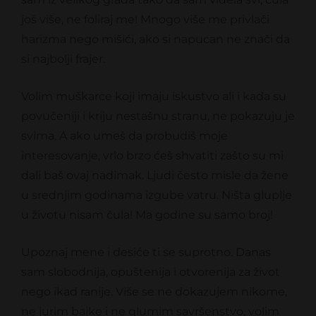
još više, ne foliraj me! Mnogo više me privlači
harizma nego mišići, ako si napucan ne znači da
si najbolji frajer.
Volim muškarce koji imaju iskustvo ali i kada su
povučeniji i kriju nestašnu stranu, ne pokazuju je
svima. A ako umeš da probudiš moje
interesovanje, vrlo brzo ćeš shvatiti zašto su mi
dali baš ovaj nadimak. Ljudi često misle da žene
u srednjim godinama izgube vatru. Ništa gluplje
u životu nisam čula! Ma godine su samo broj!
Upoznaj mene i desiće ti se suprotno. Danas
sam slobodnija, opuštenija i otvorenija za život
nego ikad ranije. Više se ne dokazujem nikome,
ne jurim bajke i ne glumim savršenstvo, volim