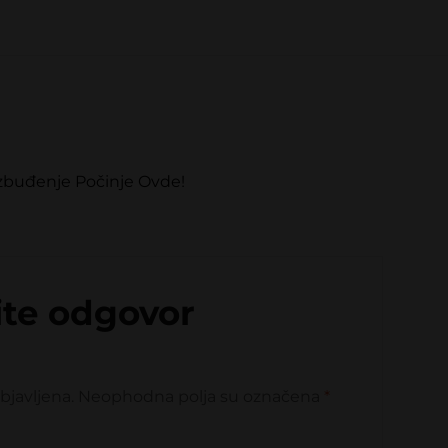
Uzbuđenje Počinje Ovde!
ite odgovor
bjavljena.
Neophodna polja su označena
*