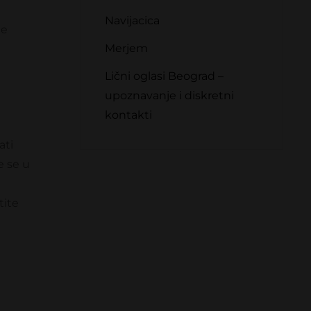
Navijacica
ne
Merjem
Lični oglasi Beograd –
upoznavanje i diskretni
kontakti
ati
e se u
tite