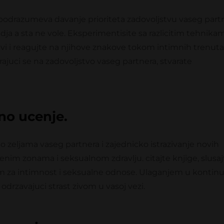
k podrazumeva davanje prioriteta zadovoljstvu vaseg part
idja a sta ne vole. Eksperimentisite sa razlicitim tehnika
ljivi i reagujte na njihove znakove tokom intimnih trenuta
rajuci se na zadovoljstvo vaseg partnera, stvarate
no ucenje.
 o zeljama vaseg partnera i zajednicko istrazivanje novih
genim zonama i seksualnom zdravlju. citajte knjige, slusaj
m za intimnost i seksualne odnose. Ulaganjem u kontinu
 odrzavajuci strast zivom u vasoj vezi.