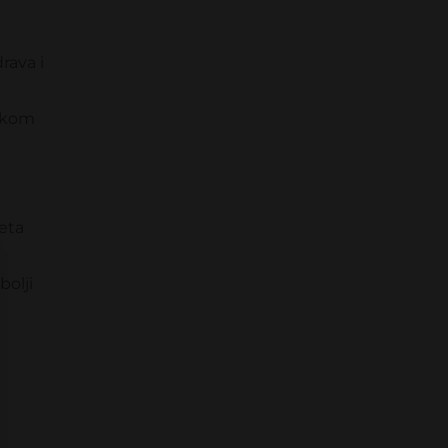
rava i
o kom
teta
bolji