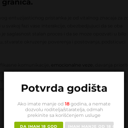
 granica.
og entuzijasticnog pristanka je od vitalnog znacaja za zd
i u svakoj fazi vase interakcije, obezbedjujuci da se oba
je saglasnost stalan proces i da se moze opozvati u bil
, stvarate okruzenje poverenja i postovanja, podsticuci
 efikasne komunikacije,
emocionalne veze
, davanja priori
nica. Fokusirajuci se na ove aspekte, mozete poboljsati
mocionalnu vezu i ojacati sve ostalo. Zapamtite da je biti 
Potvrda godišta
jenje i istinsku zelju. Bez toga sve je uzalud.
Ako imate manje od
18
godina, a nemate
dozvolu roditelja/staratelja, odmah
prekinite sa korišćenjem usluge
DA IMAM 18 GOD
IMAM MANJE OD 18 GOD