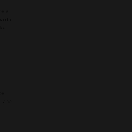
nera.
ma da
ka,
te
irano