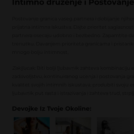
Intimno druzenje i Postovanje
Postovanje granica vaseg partnera i dobijanje njihov
prijatna intimna iskustva. Dajte prioritet saglasnost
partnera osecaju udobno i bezbedno. Zapamtite da 
trenutku. Davanjem prioriteta granicama i pristanku
mnogo bolju intimnost.
Zakljucak:
Biti bolji ljubavnik zahteva kombinaciju
zadovoljstvu, kontinuiranog ucenja i postovanja gra
kvalitet svojih intimnih iskustava, produbiti svoju e
ljubavnik put rasta i istrazivanja i zahteva trud, strpl
Devojke Iz Tvoje Okoline: