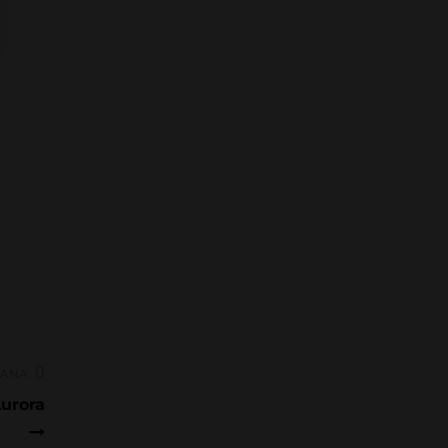
RANA
urora