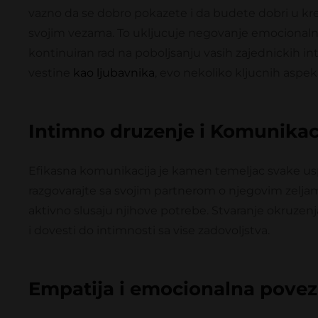
vazno da se dobro pokazete i da budete dobri u kreve
svojim vezama. To ukljucuje negovanje emocionalne 
kontinuiran rad na poboljsanju vasih zajednickih int
vestine
kao ljubavnika
, evo nekoliko kljucnih aspek
Intimno druzenje i Komunikaci
Efikasna komunikacija je kamen temeljac svake usp
razgovarajte sa svojim partnerom o njegovim zeljama
aktivno slusaju njihove potrebe. Stvaranje okruze
i dovesti do intimnosti sa vise zadovoljstva.
Empatija i emocionalna povez