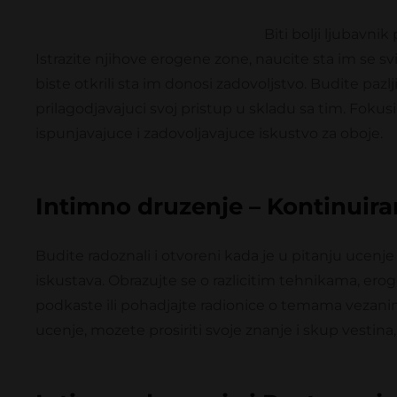
Biti bolji ljubavni
Istrazite njihove erogene zone, naucite sta im se sv
biste otkrili sta im donosi zadovoljstvo. Budite paz
prilagodjavajuci svoj pristup u skladu sa tim. Fokusi
ispunjavajuce i zadovoljavajuce iskustvo za oboje.
Intimno druzenje – Kontinuira
Budite radoznali i otvoreni kada je u pitanju ucenje
iskustava. Obrazujte se o razlicitim tehnikama, ero
podkaste ili pohadjajte radionice o temama vezani
ucenje, mozete prosiriti svoje znanje i skup vestina,