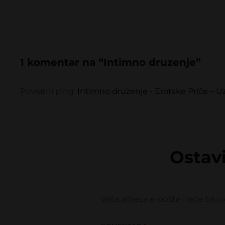
1 komentar na “
Intimno druzenje
”
Povratni ping:
Intimno druzenje - Erotske Priče – 
Ostav
Vaša adresa e-pošte neće biti o