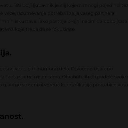
tu. Biti bolji ljubavnik je cilj kojem mnogi pojedinci te
veze, razumevanje potreba i zelja vaseg partnera i
imnih iskustava. Iako postoje brojni nacini da poboljsate
ata na koje treba da se fokusirate.
ja.
esne veze, pa i intimnog dela. Otvoreno i iskreno
, fantazijama i granicama. Ohrabrite ih da podele svoje m
nja u kome se ceni otvorena komunikacija produbice vas
anost.