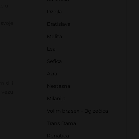
ze u
Dzejla
 svoje
Bratislava
Melita
Lea
Šefica
Azra
isli i
Nestasna
u vezu
Milanija
Volim brz sex – Bg zečica
Trans Dama
Renatica