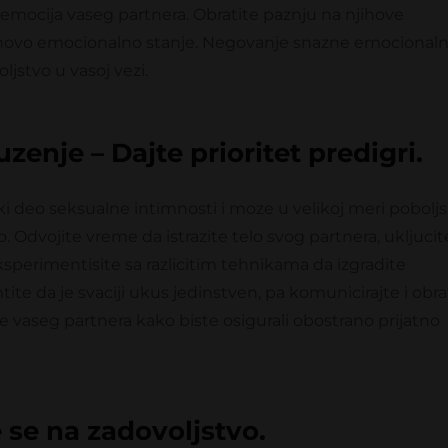
mocija vaseg partnera. Obratite paznju na njihove
ihovo emocionalno stanje. Negovanje snazne emocional
jstvo u vasoj vezi.
zenje – Dajte prioritet predigri.
ki deo seksualne intimnosti i moze u velikoj meri poboljs
 Odvojite vreme da istrazite telo svog partnera, ukljucit
ksperimentisite sa razlicitim tehnikama da izgradite
te da je svaciji ukus jedinstven, pa komunicirajte i obra
 vaseg partnera kako biste osigurali obostrano prijatno
 se na zadovoljstvo.