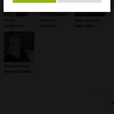
Vrući
Hotline
Seks je bolji
razgovori
matorke
kada Boli –
domino dame
beograd
Matorke hot –
Beogradjanka
SLEDEĆA ST
A