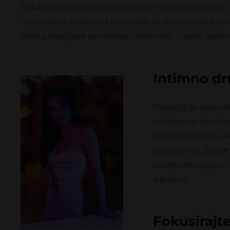
Pokazite empatiju razumevanjem i potvrdjivanjem e
neverbalne znakove i potrudite se da razumete nj
veze poboljsace poverenje, intimnost i opste zadovol
Intimno dru
Predigra je sustins
celokupno iskustvo.
senzualni dodir i e
uzbudjenje. Zapamti
paznju na odgovore
iskustvo.
Fokusirajte